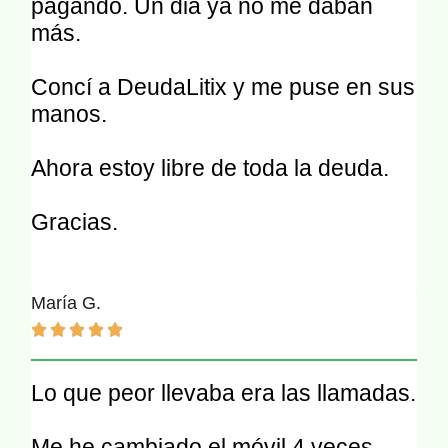
pagando. Un dia ya no me daban
más.
Concí a DeudaLitix y me puse en sus
manos.
Ahora estoy libre de toda la deuda.
Gracias.
María G.





Lo que peor llevaba era las llamadas.
Me he cambiado el móvil 4 veces.