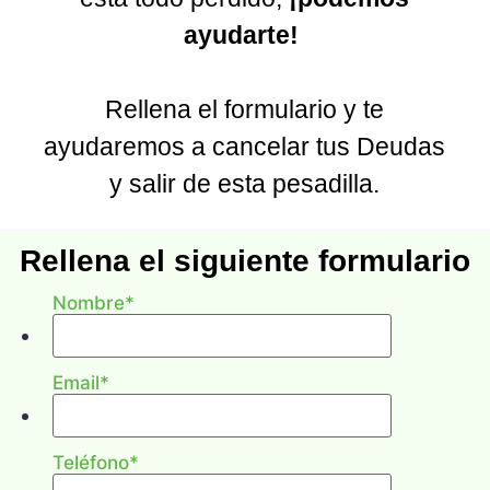
ayudarte!
Rellena el formulario y te
ayudaremos a cancelar tus Deudas
y salir de esta pesadilla.
Rellena el siguiente formulario
y te informaremos de si
Nombre
*
cumples los requisitos legales
Email
*
Teléfono
*